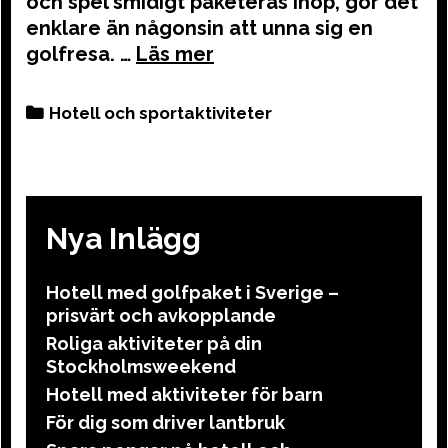
och spel smidigt paketeras ihop, gör det
enklare än någonsin att unna sig en
golfresa. …
Categories
Hotell och sportaktiviteter
Nya Inlägg
Hotell med golfpaket i Sverige –
prisvärt och avkopplande
Roliga aktiviteter på din
Stockholmsweekend
Hotell med aktiviteter för barn
För dig som driver lantbruk