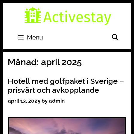
Skip
to
content
SEA
Menu
Månad:
april 2025
Hotell med golfpaket i Sverige –
prisvärt och avkopplande
april 13, 2025
by
admin