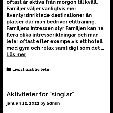
oftast är aktiva från morgon till kväll.
Familjer väljer vanligtvis mer
äventyrsinriktade destinationer än
platser där man bedriver elitträning.
Familjens intressen styr Familjen kan ha
flera olika intresseriktningar och man
letar oftast efter exempelvis ett hotell
med gym och relax samtidigt som det …
Categories
Livsstilsaktiviteter
Aktiviteter för ”singlar”
januari 12, 2022
by
admin