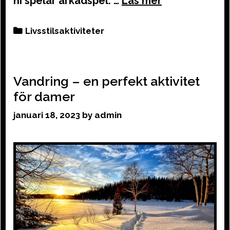
ni spelar arkadspel. …
Categories
Livsstilsaktiviteter
Vandring – en perfekt aktivitet
för damer
januari 18, 2023
by
admin