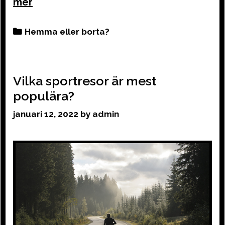
Categories
Hemma eller borta?
Vilka sportresor är mest
populära?
januari 12, 2022
by
admin