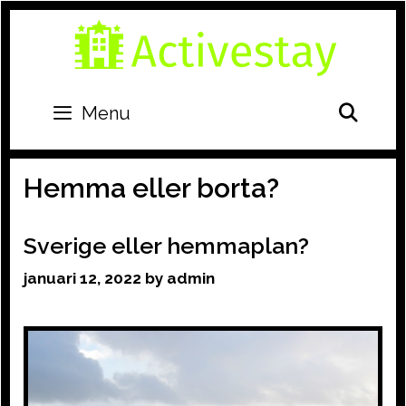
Skip
to
content
SEA
Menu
Hemma eller borta?
Sverige eller hemmaplan?
januari 12, 2022
by
admin