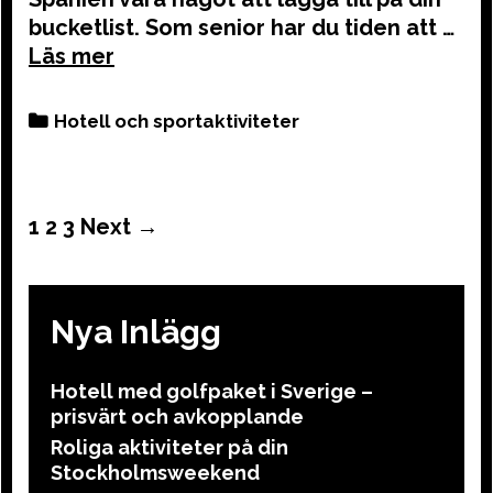
bucketlist. Som senior har du tiden att …
Categories
Hotell och sportaktiviteter
Post
1
2
3
Next →
navigation
Nya Inlägg
Hotell med golfpaket i Sverige –
prisvärt och avkopplande
Roliga aktiviteter på din
Stockholmsweekend