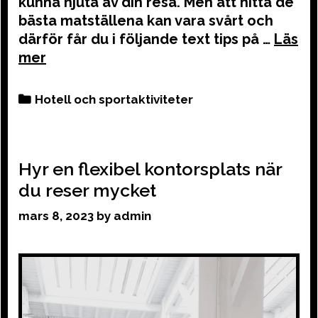
kunna njuta av din resa. Men att hitta de
bästa matställena kan vara svårt och
därför får du i följande text tips på …
Categories
Hotell och sportaktiviteter
Hyr en flexibel kontorsplats när
du reser mycket
mars 8, 2023
by
admin