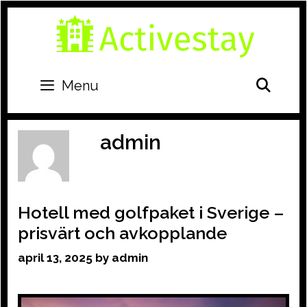
Skip
to
content
SEA
Menu
admin
Hotell med golfpaket i Sverige –
prisvärt och avkopplande
april 13, 2025
by
admin