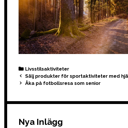
Categories
Livsstilsaktiviteter
Post
Sälj produkter för sportaktiviteter med hj
navigation
Åka på fotbollsresa som senior
Nya Inlägg